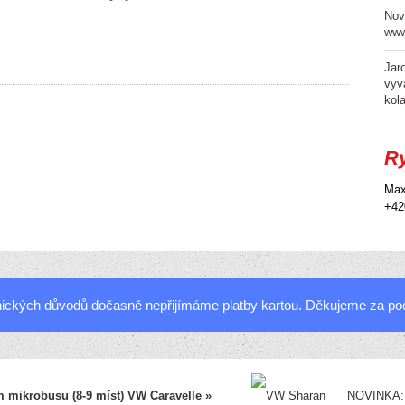
Nov
www
Jar
vyv
kol
Ry
Max
+42
ckých důvodů dočasně nepřijímáme platby kartou. Děkujeme za po
 mikrobusu (8-9 míst) VW Caravelle »
NOVINKA