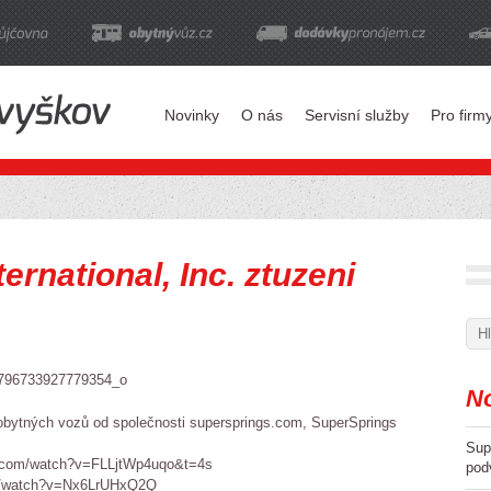
Novinky
O nás
Servisní služby
Pro firm
ernational, Inc. ztuzeni
No
y obytných vozů od společnosti supersprings.com, SuperSprings
Supe
e.com/watch?v=FLLjtWp4uqo&t=4s
pod
om/watch?v=Nx6LrUHxQ2Q