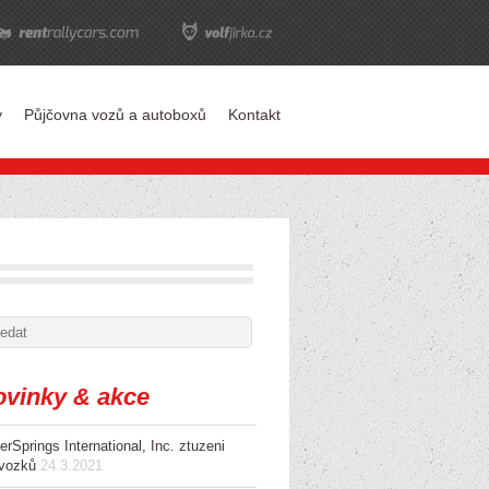
y
Půjčovna vozů a autoboxů
Kontakt
vinky & akce
rSprings International, Inc. ztuzeni
vozků
24.3.2021