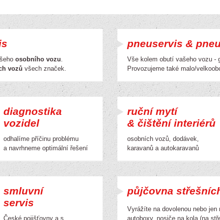
is
pneuservis & pne
vašeho
osobního vozu
.
Vše kolem obutí vašeho vozu - 
ch vozů
všech značek.
Provozujeme také malo/velkoobc
diagnostika
ruční mytí
vozidel
& čištění interiérů
odhalíme příčinu problému
osobních vozů, dodávek,
a navrhneme optimální řešení
karavanů a autokaravanů
smluvní
půjčovna střešníc
servis
Vyrážíte na dovolenou nebo jen
České pojišťovny a.s.
autoboxy, nosiče na kola (na stře