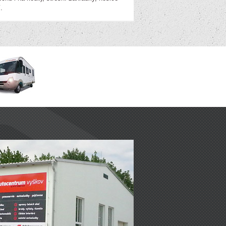
.
jčovna obytných vozů
ejich servis