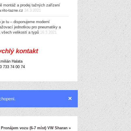
ě montáž a prodej tažných zařízení
.rito-tazne.cz
24.3.2021
o je tu – disponujeme moderní
ažovací jednotkou pro pneumatiky a
a všech velikostí a typů
16.3.2021
chlý kontakt
milián Halata
0 733 74 00 74
×
chopení.
:
Pronájem vozu (6-7 míst) VW Sharan »