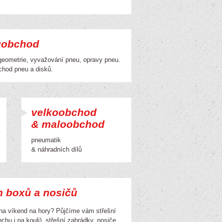
uobchod
geometrie, vyvažování pneu, opravy pneu.
hod pneu a disků.
velkoobchod
& maloobchod
pneumatik
& náhradních dílů
h boxů a nosičů
 na víkend na hory? Půjčíme vám střešní
chu i na kouli), střešní zahrádky, nosiče