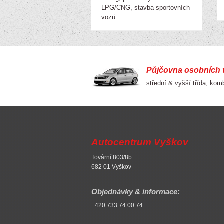
LPG/CNG, stavba sportovních
vozů
Půjčovna osobních 
střední & vyšší třída, ko
Autocentrum Vyškov
Tovární 803/8b
682 01 Vyškov
Objednávky & informace:
+420 733 74 00 74