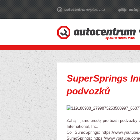
SuperSprings Int
podvozků
Zahájili jsme prodej pro tužší podvozk
International, Inc.
Coil SumoSprings: https://www.youtub
SumoSprings: https://www.youtube.c