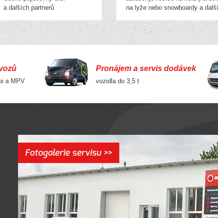
a dalších partnerů
na lyže nebo snowboardy a další
vozů
Pronájem a servis dodávek
mbi a MPV
vozidla do 3,5 t
Pů
& j